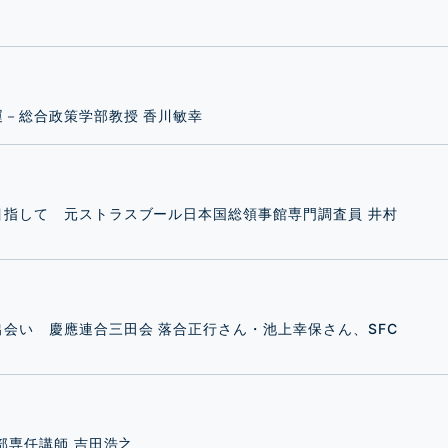
－総合政策学部教授 香川敏幸
指して 元ストラスブール日本国総領事館専門調査員 井村
会い 慶應連合三田会 落合正行さん・池上幸保さん、SFC
部専任講師 吉田浩之