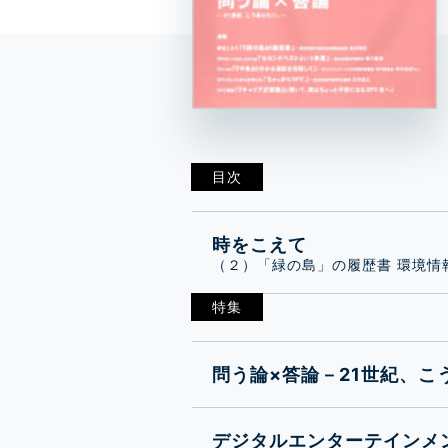
目次
時をこえて
（２）「緑の島」の履歴書 環境情
特集
問う論×答論－21世紀、こ
デジタルエンターテインメ