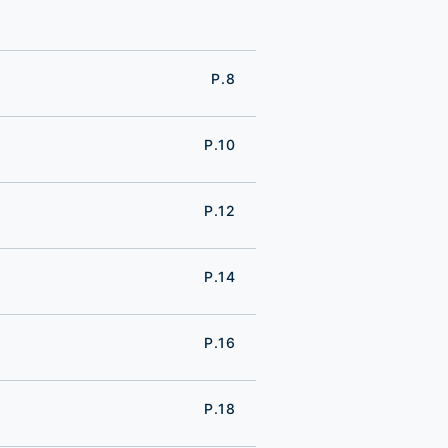
P.8
P.10
P.12
P.14
P.16
P.18