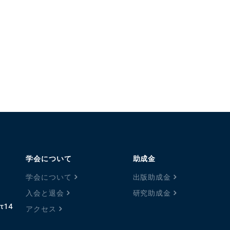
学会について
助成金
学会について
出版助成金
入会と退会
研究助成金
τ14
アクセス