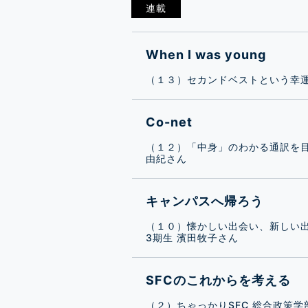
連載
When I was young
（１３）セカンドベストという幸運
Co-net
（１２）「中身」のわかる通訳を目
由紀さん
キャンパスへ帰ろう
（１０）懐かしい出会い、新しい出
3期生 濱田牧子さん
SFCのこれからを考える
（２）ちゃっかりSFC 総合政策学