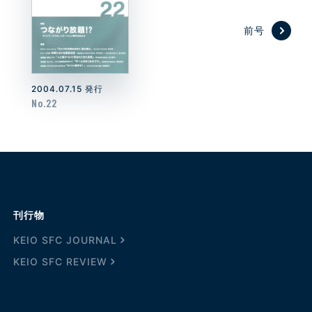
前号
2004.07.15 発行
No.22
刊行物
KEIO SFC JOURNAL
KEIO SFC REVIEW