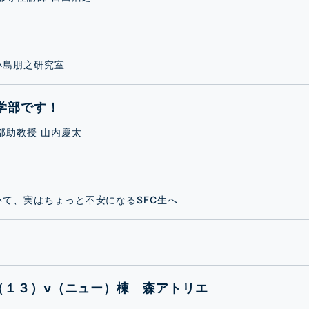
小島朋之研究室
学部です！
部助教授 山内慶太
て、実はちょっと不安になるSFC生へ
mpus（１３）ν（ニュー）棟 森アトリエ