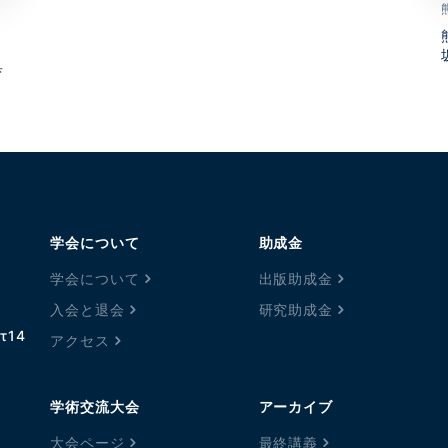
育
学会について
助成金
学会について
出版助成金
入会と退会
研究助成金
τ14
アクセス
学術交流大会
アーカイブ
大会ページ
最終講義