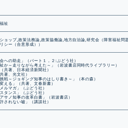
福祉
ショップ,政策法務論,政策協働論,地方自治論,研究会（障害福祉問
リシー（合意形成））
会への助走」（パート１，２:ぶどう社）
祉か～走りながら考えた～」（岩波書店同時代ライブラリー）
（共著、日本経済新聞社）
共著、光文社）
挑戦～ジョギング知事のはしり書き～」（本の森）
変える」（共著、文春新書）
メルマガ」（ぶどう社）
スタンス」（ぶどう社）
アサノ知事の改革白書」（岩波書店）
許されない嘘」（講談社）