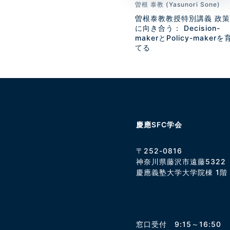
曽根 泰教 (Yasunori Sone)
曽根泰教教授特別講義 政策
に向き合う： Decision-
makerとPolicy-makerを
てる
慶應SFC学会
〒252-0816
神奈川県藤沢市遠藤5322
慶應義塾大学大学院棟 1階 
窓口受付 9:15～16:50