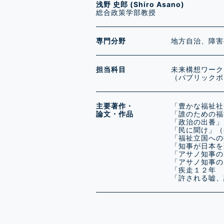
浅野 史郎 (Shiro Asano)
総合政策学部教授
専門分野
地方自治、障害
担当科目
未来構想ワーク
（パブリックポ
主要著作・
「豊かな福祉社
論文・作品
「誰のための福
「政治の出番」
「民に聞け」（
「福祉立国への
「知事が日本を
「アサノ知事の
「アサノ知事の
「疾走１２年 
「許される嘘、