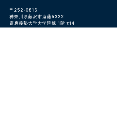
〒252-0816
神奈川県藤沢市遠藤5322
慶應義塾大学大学院棟 1階 τ14
窓口受付 9:15～16:50
電話
0466-49-3437（直通）
FAX
0466-49-3603
eメール
gakkai@sfc.keio.ac.jp
学会について
助成金
学会について
出版助成金
入会と退会
研究助成金
アクセス
刊行物
学術交流大会