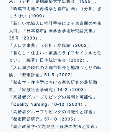
来』（分担）慶應義塾大学出版会（1999）.
『既成市街地の再構築と都市計画』（分担）ぎ
ょうせい（1999）.
「新しい地域人口推計手法による東京圏の将来
人口」『日本都市計画学会学術研究論文集』
35号（2000）.
『人口大事典』（分担）培風館（2002）.
『暮らし・住まい：家族のライフサイクルと住
まい』（編著）日本統計協会（2002）.
「人口減少時代の大都市郊外と地域づくりの転
換」『都市計画』51-5（2002）.
「都市学・住宅学における家族研究の最新動
向」『家族社会学研究』14-2（2003）.
「高齢者グループリビングの展開と可能性」
『Quality Nursing』10-10（2004）.
「高齢者グループリビングの可能性と課題」
『都市問題研究』57-10（2005）.
『総合政策学‐問題発見・解決の方法と実践』