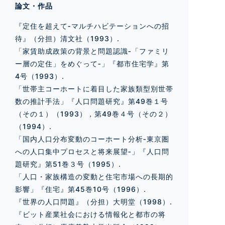
論文・作品
『定住を超えて‐マルチハビテーションへの招
待』（分担）清文社（1993）.
「家賃助成政策の背景と問題認識‐「ファミリ
ー層の定住」をめぐって‐」『都市住宅学』第
4号（1993）.
「世帯主コーホートに着目した家族類型別世帯
数の推計手法」『人口問題研究』第49巻１号
（その１）（1993），第49巻４号（その２）
（1994）.
「国内人口分布変動のコーホート分析‐東京圏
への人口集中プロセスと将来展望‐」『人口問
題研究』第51巻３号（1995）.
「人口・家族構造の変動と住宅市場への長期的
影響」『住宅』第45巻10号（1996）.
『世界の人口問題』（分担）大明堂（1998）.
『ビット産業社会における情報化と都市の将