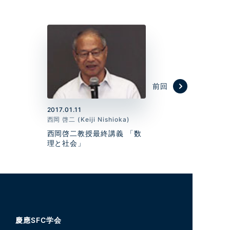
前回
2017.01.11
西岡 啓二 (Keiji Nishioka)
西岡啓二教授最終講義 「数
理と社会」
慶應SFC学会