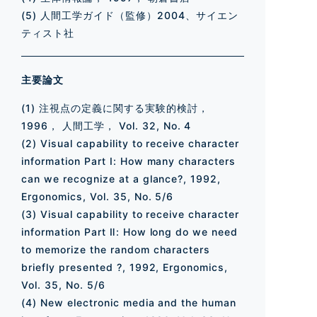
(5) 人間工学ガイド（監修）2004、サイエン
ティスト社
主要論文
(1) 注視点の定義に関する実験的検討，
1996， 人間工学， Vol. 32, No. 4
(2) Visual capability to receive character
information Part Ⅰ: How many characters
can we recognize at a glance?, 1992,
Ergonomics, Vol. 35, No. 5/6
(3) Visual capability to receive character
information Part Ⅱ: How long do we need
to memorize the random characters
briefly presented ?, 1992, Ergonomics,
Vol. 35, No. 5/6
(4) New electronic media and the human