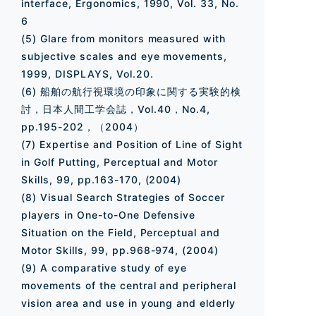
interface, Ergonomics, 1990, Vol. 33, No.
6
(5) Glare from monitors measured with
subjective scales and eye movements,
1999, DISPLAYS, Vol.20.
(6) 船舶の航行視環境の印象に関する実験的検
討，日本人間工学会誌，Vol.40，No.4,
pp.195-202，（2004）
(7) Expertise and Position of Line of Sight
in Golf Putting, Perceptual and Motor
Skills, 99, pp.163-170, (2004)
(8) Visual Search Strategies of Soccer
players in One-to-One Defensive
Situation on the Field, Perceptual and
Motor Skills, 99, pp.968-974, (2004)
(9) A comparative study of eye
movements of the central and peripheral
vision area and use in young and elderly