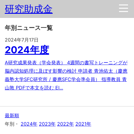
研究助成金
年別ニュース一覧
2024年7月17日
2024年度
A研究成果発表（学会発表） 4週間の書写トレーニングが
脳内認知処理に及ぼす影響の検討 申請者 青池佑太（慶應
義塾大学SFC研究所 / 慶應SFC学会準会員） 指導教員 青
山敦 PDFで本文を読む El...
最新順
年別・
2024年
2023年
2022年
2021年