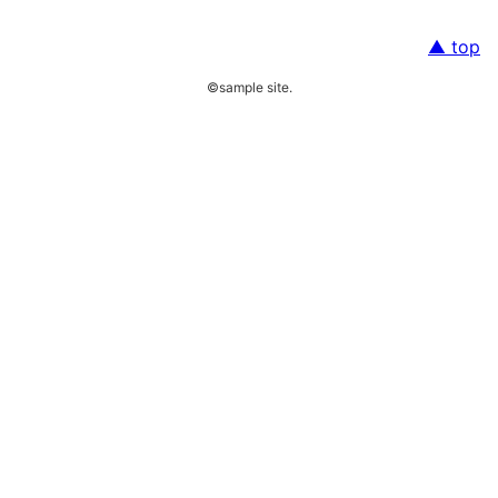
top
©sample site.